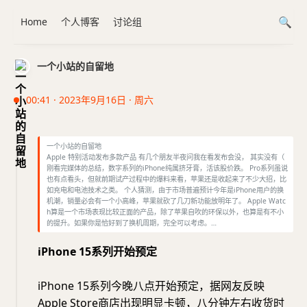
Home
个人博客
讨论组
一个小站的自留地
00:41 · 2023年9月16日 · 周六
一个小站的自留地
Apple 特别活动发布多款产品 有几个朋友半夜问我在看发布会没， 其实没有（
刚看完媒体的总结，数字系列的iPhone纯属挤牙膏，活该股价跌。 Pro系列虽说
也有点看头，但就前期试产过程中的爆料来看，苹果还是收起来了不少大招，比
如充电和电池技术之类。 个人猜测，由于市场普遍预计今年是iPhone用户的换
机潮，销量必会有一个小高峰，苹果就砍了几刀新功能放明年了。 Apple Watc
h算是一个市场表现比较正面的产品，除了苹果自吹的环保以外，也算是有不小
的提升。如果你是恰好到了换机周期，完全可以考虑。…
iPhone 15系列开始预定
iPhone 15系列今晚八点开始预定，据网友反映
Apple Store商店出现明显卡顿，八分钟左右收货时